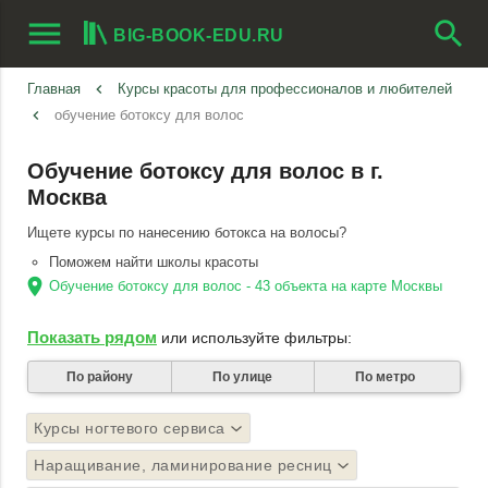
menu
search
BIG-BOOK-EDU.RU
Главная
keyboard_arrow_left
Курсы красоты для профессионалов и любителей
keyboard_arrow_left
обучение ботоксу для волос
Обучение ботоксу для волос в г.
Москва
Ищете курсы по нанесению ботокса на волосы?
Поможем найти школы красоты
location_on
Обучение ботоксу для волос - 43 объекта на карте Москвы
Показать рядом
или используйте фильтры:
По району
По улице
По метро
Курсы ногтевого сервиса
Наращивание, ламинирование ресниц