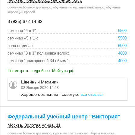
Москва
, Новослободская улица,
31с1
обучение ботоксу для волос, обучение по наращиванию волос, обучение
коррекции бровей
8 (925) 672-14-82
семинар "4 в 1":
6500
семинар «5 в 1»:
5500
nano-семинар:
6000
семинар "3 в 1" полировка волос:
4000
семинар "прикорневой 3d-объем":
4000
Посмотреть подробнее: Мойкурс.рф
Швейный Механик
02 Января 2020 14:58
Хорошо объясняют, советую.
все отзывы
Федеральный учебный центр "Виктория"
Москва
,
Золотая улица, 11
обучение ботоксу для волос, курсы по плетению кос, Курсы макияжа