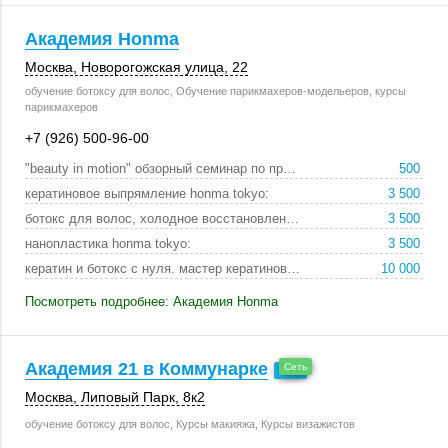
Академия Honma
Москва
, Новорогожская улица, 22
обучение ботоксу для волос, Обучение парикмахеров-модельеров, курсы
парикмахеров
+7 (926) 500-96-00
"beauty in motion" обзорный семинар по продукции h:
500
кератиновое выпрямление honma tokyo:
3 500
ботокс для волос, холодное восстановление, детокс :
3 500
нанопластика honma tokyo:
3 500
кератин и ботокс с нуля. мастер кератинового выпря:
10 000
Посмотреть подробнее: Академия Honma
Академия 21 в Коммунарке
Москва
,
Липовый Парк
,
8к2
обучение ботоксу для волос, Курсы макияжа, Курсы визажистов