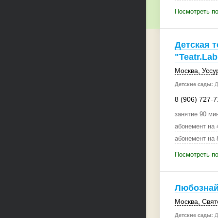
Посмотреть по
Детская т
"Teatr.Lab
Москва
, Уссу
Детские сады:
Д
8 (906) 727-7
абонемент на 
абонемент на 
Посмотреть по
Любознай
Москва
, Свя
Детские сады:
Д