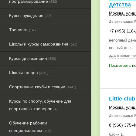
программирование
(632)
Детства
Москва
, ули
Курсы рукоделия
(225)
Детские сады:
Я
Тренинги
(1483)
+7 (495) 118-
неполный день
Школы и курсы саморазвития
(526)
полный день:
адаптивная не
Курсы для женщин
(590)
Посмотреть по
Школы танцев
(2740)
Спортивные клубы и секции
(4441)
Little-club
Курсы по спорту, обучение для
Москва
, ули
спортивных тренеров
(4)
Детские сады:
Я
Обучение рабочим
8 (966) 375-4
специальностям
(499)
бэбик 1: