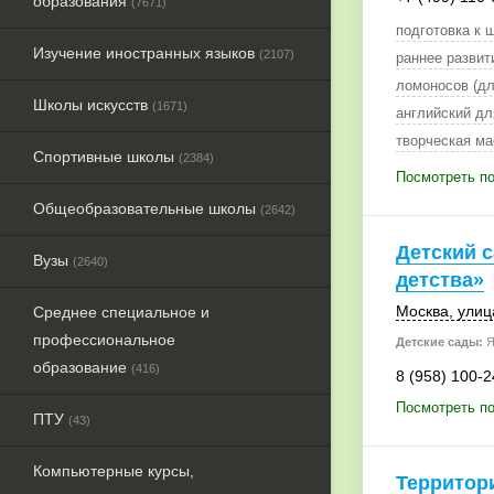
образования
(7671)
подготовка к 
Изучение иностранных языков
(2107)
раннее развити
ломоносов (для
Школы искусств
(1671)
английский для
творческая ма
Спортивные школы
(2384)
Посмотреть по
Общеобразовательные школы
(2642)
Детский с
Вузы
(2640)
детства»
Москва
,
улиц
Среднее специальное и
профессиональное
Детские сады:
Я
образование
(416)
8 (958) 100-2
Посмотреть по
ПТУ
(43)
Компьютерные курсы,
Территор