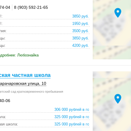
-74-04
8 (903) 592-21-65
location_on
!:
3850 руб.
!:
1950 руб.
пия:
3500 руб.
цы:
3850 руб.
цы:
4200 руб.
одробнее: Любознайка
ская частная школа
Карачаровская улица, 10
етский сад кратковременного пребывания
location_on
-40-06
306 000 рублей в год
ла:
325 000 рублей в год
ая школа:
325 000 рублей в год