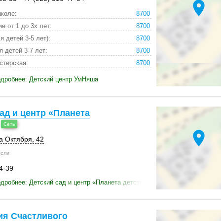
location_on
школе:
8700
е от 1 до 3х лет:
8700
 детей 3-5 лет):
8700
 детей 3-7 лет:
8700
стерская:
8700
дробнее: Детский центр УмНяша
ад и центр «Планета
location_on
а Октября, 42
сли
4-39
дробнее: Детский сад и центр «Планета детства»
ия Счастливого