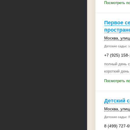
Посмотреть по
Первое с
пространс
Москва
,
улиц
Детские сады:
з
+7 (925) 158
полный день с
короткий день
Посмотреть по
Детский с
Москва
,
улиц
Детские сады:
Я
8 (499) 727-6