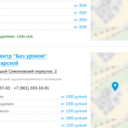
от 3500
от 3500
от 3500
от 3500
робнее: Little-club
ентр "Без уроков"
тарской
ьшой Симоновский переулок, 2
етский сад кратковременного пребывания
location_on
-37-03
+7 (901) 333-10-81
ие:
от 1000 рублей
кадемия:
от 2000 рублей
школе:
от 1200 рублей
от 1900 рублей
от 1100 рублей