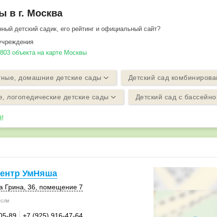
ы в г. Москва
ный детский садик, его рейтинг и официальный сайт?
учреждения
3803 объекта на карте Москвы
тные, домашние детские сады
Детский сад комбинирова
, логопедические детские сады
Детский сад с бассейн
и
центр УмНяша
а Грина, 36
,
помещение 7
сли
05-89
+7 (925) 916-47-64