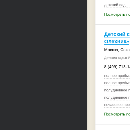
детский сад:
Посмотреть по
Детский 
Олехник»
Москва
, Сок
Детские сады:
Я
8 (499) 713-1
полное пребыв
полное пребыв
полудневное п
полудневное п
почасовое пре
Посмотреть по