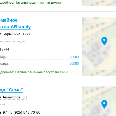
дробнее: Татьянинская частная школа
емейное
тво ABfamily
а Барышиха
,
12к1
location_on
анятия с логопедом
-19-44
ада:
25000
 сада:
20000
дробнее: Первое семейное пространство ABfamily
ад "Сёма"
а Авиаторов, 30
location_on
сли
9-97
8 (925) 843-70-60