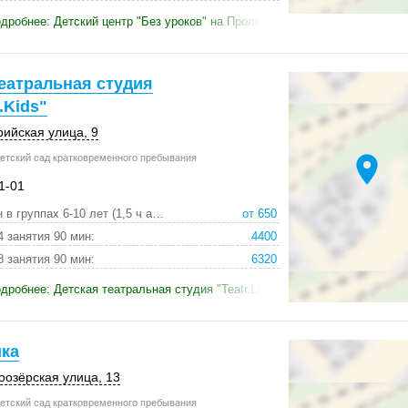
дробнее: Детский центр "Без уроков" на Пролетарской
еатральная студия
.Kids"
рийская улица, 9
location_on
етский сад кратковременного пребывания
1-01
занятие 90 мин в группах 6-10 лет (1,5 ч астономи:
от 650
4 занятия 90 мин:
4400
8 занятия 90 мин:
6320
дробнее: Детская театральная студия "Teatr.Lab.Kids"
ка
тоозёрская улица, 13
етский сад кратковременного пребывания