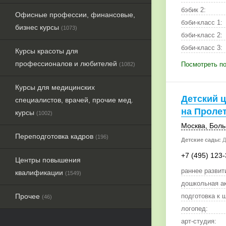
бэбик 2:
Офисные профессии, финансовые,
бэби-класс 1:
бизнес курсы
(1073)
бэби-класс 2:
бэби-класс 3:
Курсы красоты для
профессионалов и любителей
Посмотреть под
(1082)
Курсы для медицинских
Детский ц
специалистов, врачей, прочие мед.
на Проле
курсы
(1002)
Москва
, Бол
Переподготовка кадров
(196)
Детские сады:
Д
+7 (495) 123
Центры повышения
раннее развит
квалификации
(1549)
дошкольная а
Прочее
подготовка к 
(46)
логопед:
арт-студия: