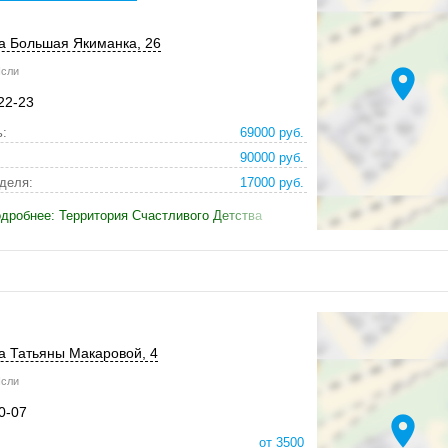
ца Большая Якиманка, 26
location_on
сли
22-23
:
69000 руб.
90000 руб.
деля:
17000 руб.
дробнее: Территория Счастливого Детства
ца Татьяны Макаровой, 4
сли
0-07
location_on
от 3500