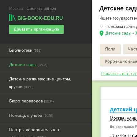
Детские сад
Москва
Сменить регион
BIG-BOOK-EDU.RU
Ищете государствен
Поможем найти 
Добавить организацию
location_on
Детские сады - 
Ясли
Час
Библиотеки
(593)
Коррекционные
Детские сады
(3803)
Показать все тег
Детские развивающие центры,
кружки
(4389)
Бюро переводов
(2234)
Детский 
Помощь в учебе
(1026)
Москва
,
улиц
Детские сады:
Я
Центры дополнительного
+7 (499) 110-