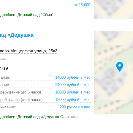
от 15 000
дробнее: Детский сад "Сёма"
сад «Дедушка
олово-Мещерская улица,
25к2
сли
location_on
4-19
ание:
14000 рублей в месяц
ание:
24000 рублей в месяц
ребывание (до 6 часов):
10000 рублей в месяц
ребывание (до 6 часов):
18000 рублей в месяц
бывание:
200 рублей в час
дробнее: Детский сад «Дедушка Олехник»