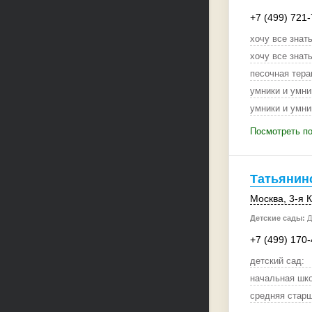
+7 (499) 721
хочу все знать
хочу все знать
песочная тера
умники и умни
умники и умни
Посмотреть п
Татьянин
Москва
, 3-я 
Детские сады:
Д
+7 (499) 170
детский сад:
начальная шко
средняя старш