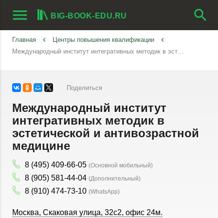
menu
search
BIG-BOOK-EDU.RU
Главная
keyboard_arrow_left
Центры повышения квалификации
keyboard_arrow_left
Международный институт интегративных методик в эстетической и антивозрастной медицине
Поделиться
Международный институт
интегративных методик в
эстетической и антивозрастной
медицине
8 (495) 409-66-05
(Основной мобильный)
8 (905) 581-44-04
(Дополнительный)
8 (910) 474-73-10
(WhatsApp)
Москва
,
Скаковая улица, 32с2, офис 24м.