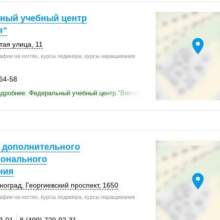
ный учебный центр
я"
location_on
тая улица, 11
афии на ногтях, курсы педикюра, курсы наращивания
-64-58
дробнее: Федеральный учебный центр "Виктория"
 дополнительного
онального
ния
location_on
ноград
, Георгиевский проспект,
1650
афии на ногтях, курсы педикюра, курсы наращивания