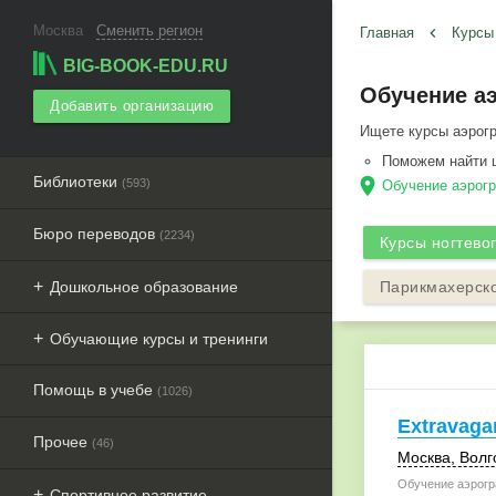
Москва
Сменить регион
Главная
keyboard_arrow_left
BIG-BOOK-EDU.RU
Обучение аэ
Добавить организацию
Ищете курсы аэрогр
Поможем найти ц
Библиотеки
location_on
(593)
Обучение аэрогр
Бюро переводов
(2234)
Курсы ногтево
Дошкольное образование
Парикмахерско
Обучающие курсы и тренинги
Помощь в учебе
(1026)
Extravaga
Прочее
(46)
Москва
, Волг
Обучение аэрогр
Спортивное развитие