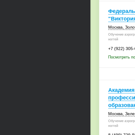
Федераль
"Виктори
Москва
,
Золо
Обучение аэрогр
ногтей
+7 (922) 305
Посмотреть по
Академия
професси
образова
Москва
,
Зеле
Обучение аэрогр
ногтей