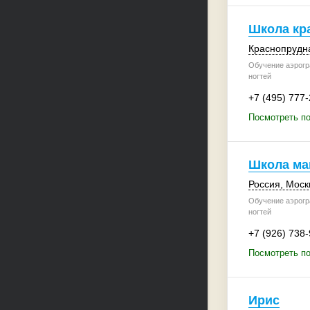
Школа кр
Краснопрудна
Обучение аэрогр
ногтей
+7 (495) 777
Посмотреть по
Школа ман
Россия
,
Моск
Обучение аэрогр
ногтей
+7 (926) 738
Посмотреть по
Ирис