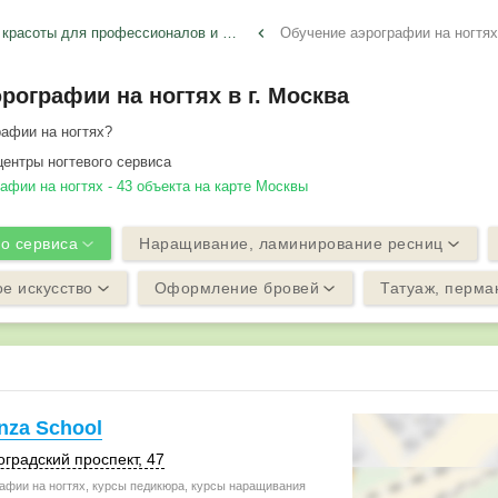
Курсы красоты для профессионалов и любителей
keyboard_arrow_left
Обучение аэрографии на ногтя
рографии на ногтях в г. Москва
афии на ногтях?
ентры ногтевого сервиса
афии на ногтях - 43 объекта на карте Москвы
го сервиса
Наращивание, ламинирование ресниц
е искусство
Оформление бровей
Татуаж, перма
nza School
оградский проспект, 47
афии на ногтях, курсы педикюра, курсы наращивания