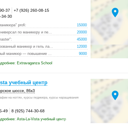
location_on
-90-37
+7 (926) 260-08-15
0-34-30
аникюра" profi:
15000
курс "мастер универсал по маникюру и педикюру":
20000
master":
45000
курс "комбинированный маникюр и гель лак — повышен:
12000
курс "аппаратный маникюр — повышение квалификации":
9000
дробнее: Extravaganza School
ista учебный центр
рское шоссе
,
86к3
location_on
афии на ногтях, курсы педикюра, курсы наращивания
5-49
8 (925) 744-30-68
дробнее: Asta-La-Vista учебный центр