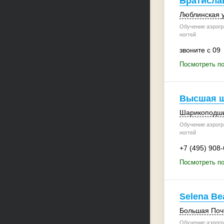
Братисла
Люблинская у
Обучение аэрогр
ногтей
звоните с 09
Посмотреть по
Высшая ш
Шарикоподшип
Обучение аэрогр
ногтей
+7 (495) 908
Посмотреть п
Selena Be
Большая Почт
Обучение аэрогр