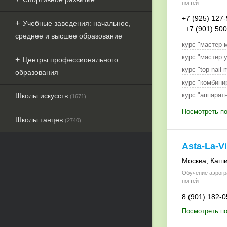
ногтей
+7 (925) 127
Учебные заведения: начальное,
+7 (901) 50
среднее и высшее образование
курс "мастер м
Центры профессионального
курс "top nail 
образования
Школы искусств
(1671)
Посмотреть по
Школы танцев
(2740)
Asta-La-V
Москва
,
Каши
Обучение аэрогр
ногтей
8 (901) 182-0
Посмотреть по