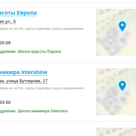
асоты Европа
я ул., 6
location_on
афии на ногтях, курсы педикюра, курсы наращивания
-20-09
дробнее: Школа красоты Европа
икюра Intershine
ва
,
улица Бутлерова, 17
location_on
афии на ногтях, курсы педикюра, курсы наращивания
-93-50
дробнее: Школа маникюра Intershine