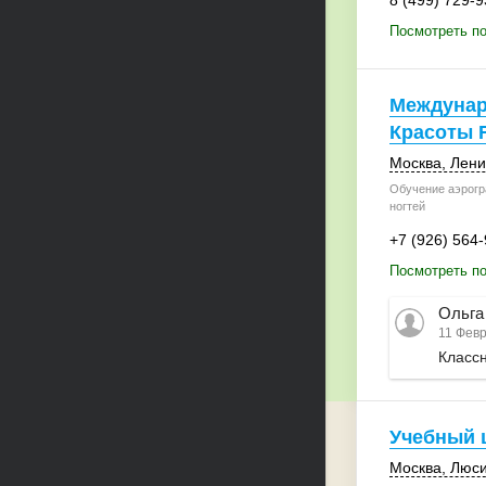
8 (499) 729-9
Посмотреть по
Междунар
Красоты 
Москва
, Лен
Обучение аэрогр
ногтей
+7 (926) 564
Посмотреть п
Ольга
11 Февр
Класс
Учебный 
Москва
,
Люси