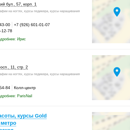
ий бул., 57,
корп. 1
location_on
афии на ногтях, курсы педикюра, курсы наращивания
-43-00
+7 (926) 601-01-07
7-12-78
дробнее: Ирис
осп., 11,
стр. 2
location_on
афии на ногтях, курсы педикюра, курсы наращивания
-54-84
Колл-центр
дробнее: ParisNail
асоты, курсы Gold
 метро