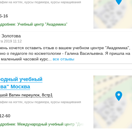
афии на ногтях, курсы педикюра, курсы наращивания
5-16
дробнее: Учебный центр "Академика"
 Золотова
а 2019 11:12
ень хочется оставить отзыв о вашем учебном центре "Академика",
но о педагоге по косметологии - Галина Васильевна. Я пришла на
маленький часовой курс...
все отзывы
одный учебный
ива" Москва
location_on
ьшой Ватин переулок,
8стр1
афии на ногтях, курсы педикюра, курсы наращивания
-12-60
одробнее: Международный учебный центр "Дива" Москва