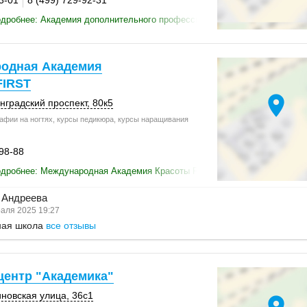
3-01
8 (499) 729-92-31
дробнее: Академия дополнительного профессионального образования
одная Академия
FIRST
location_on
инградский проспект,
80к5
афии на ногтях, курсы педикюра, курсы наращивания
-98-88
одробнее: Международная Академия Красоты FIRST
 Андреева
аля 2025 19:27
ная школа
все отзывы
центр "Академика"
новская улица
,
36с1
location_on