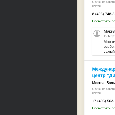
Обучение аэрогр
ногтей
8 (495) 748-8
Посмотреть по
Мария
19 Март
Мне оч
особен
самый 
Междунар
центр "Д
Москва
, Бол
Обучение аэрогр
ногтей
+7 (495) 503
Посмотреть п