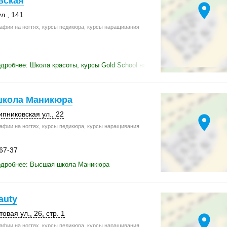
вская
location_on
л.
,
141
афии на ногтях, курсы педикюра, курсы наращивания
дробнее: Школа красоты, курсы Gold School на метро Братиславская
кола Маникюра
никовская ул., 22
location_on
афии на ногтях, курсы педикюра, курсы наращивания
-67-37
одробнее: Высшая школа Маникюра
auty
овая ул., 26,
стр. 1
location_on
афии на ногтях, курсы педикюра, курсы наращивания