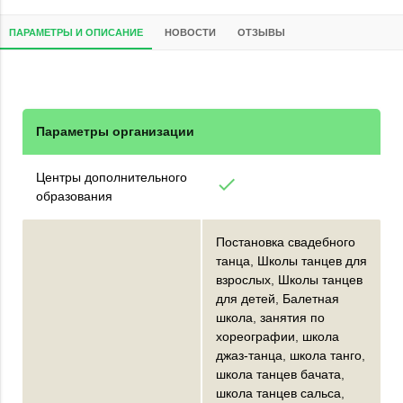
ПАРАМЕТРЫ И ОПИСАНИЕ
НОВОСТИ
ОТЗЫВЫ
Параметры организации
Центры дополнительного
done
образования
Постановка свадебного
танца
,
Школы танцев для
взрослых
,
Школы танцев
для детей
,
Балетная
школа
,
занятия по
хореографии
,
школа
джаз-танца
,
школа танго
,
школа танцев бачата
,
школа танцев сальса
,