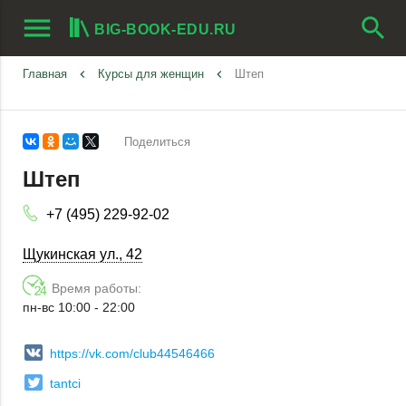
menu
search
BIG-BOOK-EDU.RU
Главная
keyboard_arrow_left
Курсы для женщин
keyboard_arrow_left
Штеп
Поделиться
Штеп
+7 (495) 229-92-02
Щукинская ул., 42
Время работы:
пн-вс 10:00 - 22:00
https://vk.com/club44546466
tantci