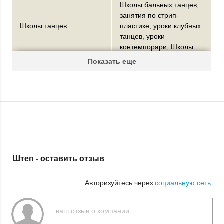
Школы бальных танцев
,
занятия по стрип-
Школы танцев
пластике
,
уроки клубных
танцев
,
уроки
контемпорари
,
Школы
латиноамериканских
Показать еще
танцев
,
Школы
современного танца
,
контактная
импровизация
,
школа
кизомба
,
Школы танцев
хип-хоп
,
Уроки румбы
,
Уроки танцев Vogue
,
Уроки танца пасодобль
Штеп - оставить отзыв
Школы и курсы
кулинарные курсы
саморазвития
Авторизуйтесь через
социальную сеть
.
done
Курсы для женщин