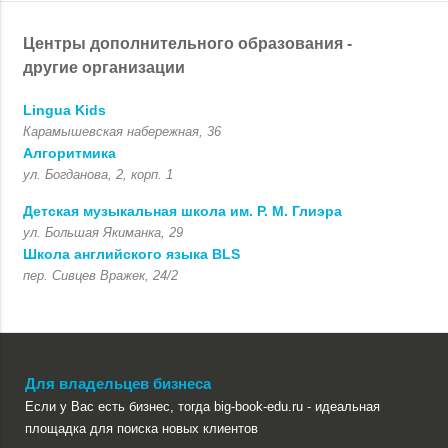
Центры дополнительного образования -
другие организации
Lingua Kids
Карамышевская набережная, 36
Алгоритмика
ул. Богданова, 2, корп. 1
Детская музыкальная школа им. Р. М. Глиэра
ул. Большая Якиманка, 29
Школа английского языка BLS
пер. Сивцев Вражек, 24/2
Для владельцев бизнеса
Если у Вас есть бизнес, тогда big-book-edu.ru - идеальная
площадка для поиска новых клиентов